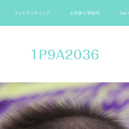
フォトウェディング
お宮参り/初節句
1s
ォト
遺影写真
スタジオ案内
お客様の声
1P9A2036