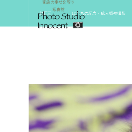
七五三
はたちの記念・成人振袖撮影
入学入園記念
いきいきサードエイジフ