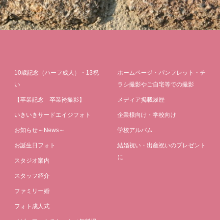
10歳記念（ハーフ成人）・13祝
ホームページ・パンフレット・チ
い
ラシ撮影やご自宅等での撮影
【卒業記念 卒業袴撮影】
メディア掲載履歴
いきいきサードエイジフォト
企業様向け・学校向け
お知らせ～News～
学校アルバム
お誕生日フォト
結婚祝い・出産祝いのプレゼント
に
スタジオ案内
スタッフ紹介
ファミリー婚
フォト成人式