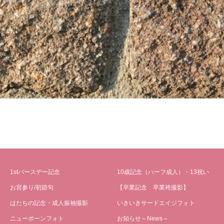
1stバースデー記念
10歳記念（ハーフ成人）・13祝い
お宮参り/初節句
【卒業記念 卒業袴撮影】
はたちの記念・成人振袖撮影
いきいきサードエイジフォト
ニューボーンフォト
お知らせ～News～