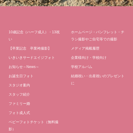
10歳記念（ハーフ成人）・13祝
ホームページ・パンフレット・チ
い
ラシ撮影やご自宅等での撮影
【卒業記念 卒業袴撮影】
メディア掲載履歴
いきいきサードエイジフォト
企業様向け・学校向け
お知らせ～News～
学校アルバム
お誕生日フォト
結婚祝い・出産祝いのプレゼント
に
スタジオ案内
スタッフ紹介
ファミリー婚
フォト成人式
ベビーフォトチケット（無料撮
影）