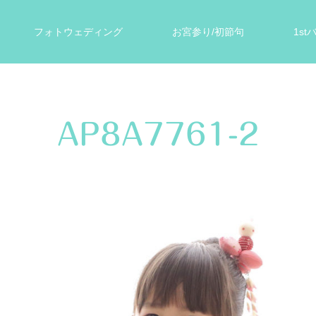
フォトウェディング
お宮参り/初節句
1s
ォト
遺影写真
スタジオ案内
お客様の声
AP8A7761-2