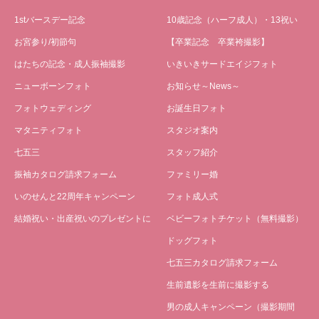
1stバースデー記念
10歳記念（ハーフ成人）・13祝い
お宮参り/初節句
【卒業記念 卒業袴撮影】
はたちの記念・成人振袖撮影
いきいきサードエイジフォト
ニューボーンフォト
お知らせ～News～
フォトウェディング
お誕生日フォト
マタニティフォト
スタジオ案内
七五三
スタッフ紹介
振袖カタログ請求フォーム
ファミリー婚
いのせんと22周年キャンペーン
フォト成人式
結婚祝い・出産祝いのプレゼントに
ベビーフォトチケット（無料撮影）
ドッグフォト
七五三カタログ請求フォーム
生前遺影を生前に撮影する
男の成人キャンペーン（撮影期間