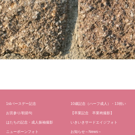
1stバースデー記念
10歳記念（ハーフ成人）・13祝い
お宮参り/初節句
【卒業記念 卒業袴撮影】
はたちの記念・成人振袖撮影
いきいきサードエイジフォト
ニューボーンフォト
お知らせ～News～