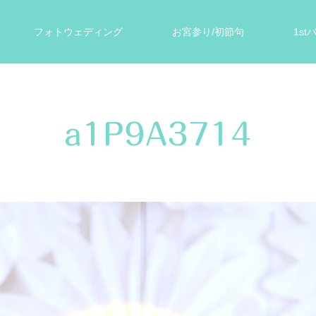
フォトウェディング
お宮参り/初節句
1s
ォト
遺影写真
スタジオ案内
お客様の声
a1P9A3714