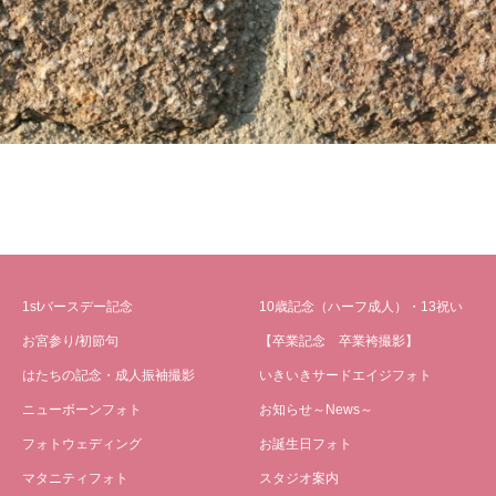
1stバースデー記念
10歳記念（ハーフ成人）・13祝い
お宮参り/初節句
【卒業記念 卒業袴撮影】
はたちの記念・成人振袖撮影
いきいきサードエイジフォト
ニューボーンフォト
お知らせ～News～
フォトウェディング
お誕生日フォト
マタニティフォト
スタジオ案内