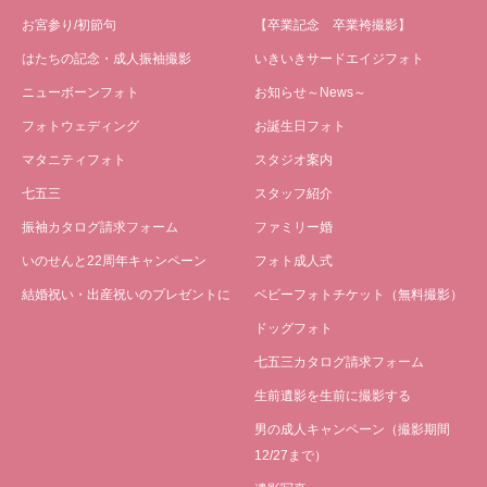
お宮参り/初節句
【卒業記念 卒業袴撮影】
はたちの記念・成人振袖撮影
いきいきサードエイジフォト
ニューボーンフォト
お知らせ～News～
フォトウェディング
お誕生日フォト
マタニティフォト
スタジオ案内
七五三
スタッフ紹介
振袖カタログ請求フォーム
ファミリー婚
いのせんと22周年キャンペーン
フォト成人式
結婚祝い・出産祝いのプレゼントに
ベビーフォトチケット（無料撮影）
ドッグフォト
七五三カタログ請求フォーム
生前遺影を生前に撮影する
男の成人キャンペーン（撮影期間
12/27まで）