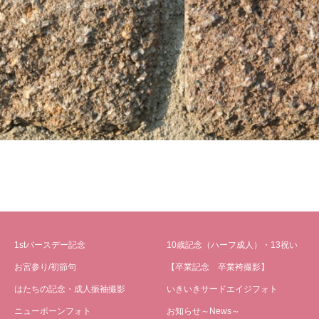
1stバースデー記念
10歳記念（ハーフ成人）・13祝い
お宮参り/初節句
【卒業記念 卒業袴撮影】
はたちの記念・成人振袖撮影
いきいきサードエイジフォト
ニューボーンフォト
お知らせ～News～