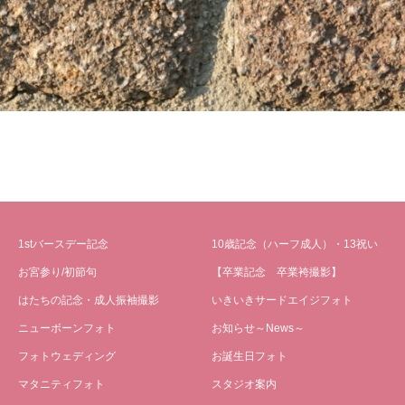
1stバースデー記念
10歳記念（ハーフ成人）・13祝い
お宮参り/初節句
【卒業記念 卒業袴撮影】
はたちの記念・成人振袖撮影
いきいきサードエイジフォト
ニューボーンフォト
お知らせ～News～
フォトウェディング
お誕生日フォト
マタニティフォト
スタジオ案内