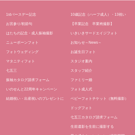
1stバースデー記念
10歳記念（ハーフ成人）・13祝い
お宮参り/初節句
【卒業記念 卒業袴撮影】
はたちの記念・成人振袖撮影
いきいきサードエイジフォト
ニューボーンフォト
お知らせ～News～
フォトウェディング
お誕生日フォト
マタニティフォト
スタジオ案内
七五三
スタッフ紹介
振袖カタログ請求フォーム
ファミリー婚
いのせんと22周年キャンペーン
フォト成人式
結婚祝い・出産祝いのプレゼントに
ベビーフォトチケット（無料撮影）
ドッグフォト
七五三カタログ請求フォーム
生前遺影を生前に撮影する