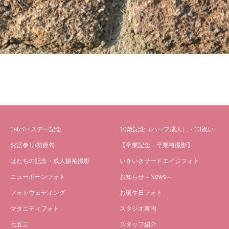
1stバースデー記念
10歳記念（ハーフ成人）・13祝い
お宮参り/初節句
【卒業記念 卒業袴撮影】
はたちの記念・成人振袖撮影
いきいきサードエイジフォト
ニューボーンフォト
お知らせ～News～
フォトウェディング
お誕生日フォト
マタニティフォト
スタジオ案内
七五三
スタッフ紹介