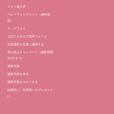
フォト成人式
ベビーフォトチケット（無料撮
影）
ドッグフォト
七五三カタログ請求フォーム
生前遺影を生前に撮影する
男の成人キャンペーン（撮影期間
12/27まで）
遺影写真
遺影写真を作る
遺影写真を小さくする
結婚祝い・出産祝いのプレゼント
に