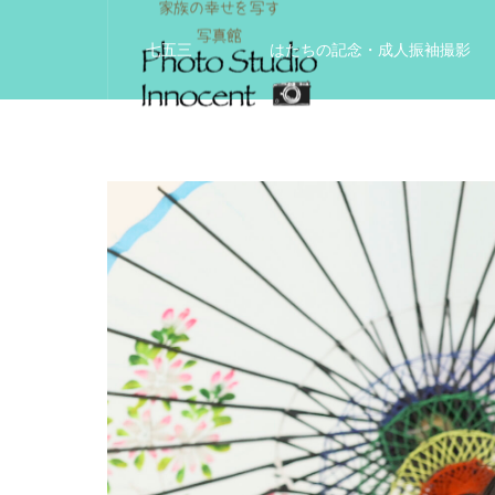
七五三
はたちの記念・成人振袖撮影
入学入園記念
いきいきサードエイジフ