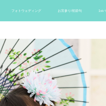
フォトウェディング
お宮参り/初節句
1s
ォト
遺影写真
スタジオ案内
お客様の声