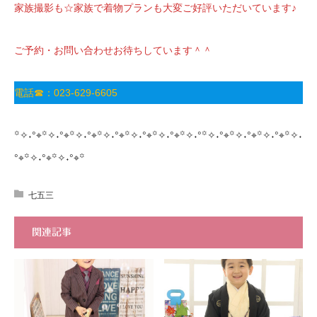
家族撮影も☆家族で着物プランも大変ご好評いただいています♪
ご予約・お問い合わせお待ちしています＾＾
電話☎：023-629-6605
꙳✧˖°⌖꙳✧˖°⌖꙳✧˖°⌖꙳✧˖°⌖꙳✧˖°⌖꙳✧˖°⌖꙳✧˖°꙳✧˖°⌖꙳✧˖°⌖꙳✧˖°⌖꙳✧˖
°⌖꙳✧˖°⌖꙳✧˖°⌖꙳
七五三
関連記事