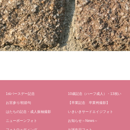
1stバースデー記念
10歳記念（ハーフ成人）・13祝い
お宮参り/初節句
【卒業記念 卒業袴撮影】
はたちの記念・成人振袖撮影
いきいきサードエイジフォト
ニューボーンフォト
お知らせ～News～
フォトウェディング
お誕生日フォト