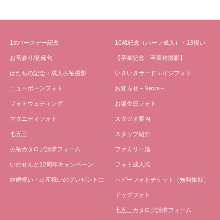
1stバースデー記念
10歳記念（ハーフ成人）・13祝い
お宮参り/初節句
【卒業記念 卒業袴撮影】
はたちの記念・成人振袖撮影
いきいきサードエイジフォト
ニューボーンフォト
お知らせ～News～
フォトウェディング
お誕生日フォト
マタニティフォト
スタジオ案内
七五三
スタッフ紹介
振袖カタログ請求フォーム
ファミリー婚
いのせんと22周年キャンペーン
フォト成人式
結婚祝い・出産祝いのプレゼントに
ベビーフォトチケット（無料撮影）
ドッグフォト
七五三カタログ請求フォーム