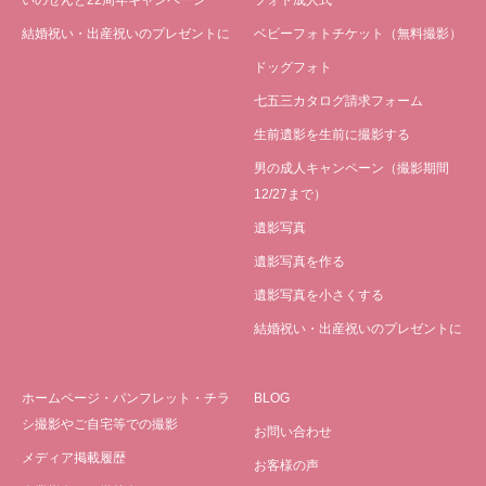
いのせんと22周年キャンペーン
フォト成人式
結婚祝い・出産祝いのプレゼントに
ベビーフォトチケット（無料撮影）
ドッグフォト
七五三カタログ請求フォーム
生前遺影を生前に撮影する
男の成人キャンペーン（撮影期間
12/27まで）
遺影写真
遺影写真を作る
遺影写真を小さくする
結婚祝い・出産祝いのプレゼントに
ホームページ・パンフレット・チラ
BLOG
シ撮影やご自宅等での撮影
お問い合わせ
メディア掲載履歴
お客様の声