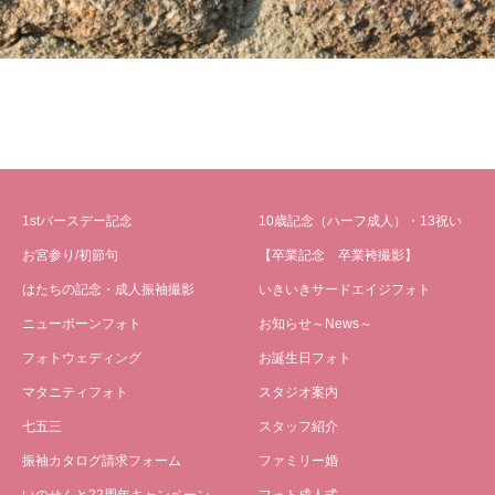
1stバースデー記念
10歳記念（ハーフ成人）・13祝い
お宮参り/初節句
【卒業記念 卒業袴撮影】
はたちの記念・成人振袖撮影
いきいきサードエイジフォト
ニューボーンフォト
お知らせ～News～
フォトウェディング
お誕生日フォト
マタニティフォト
スタジオ案内
七五三
スタッフ紹介
振袖カタログ請求フォーム
ファミリー婚