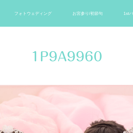
フォトウェディング
お宮参り/初節句
1s
ォト
遺影写真
スタジオ案内
お客様の声
1P9A9960