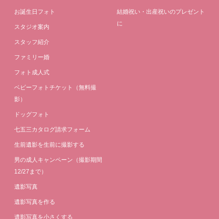
お誕生日フォト
結婚祝い・出産祝いのプレゼント
に
スタジオ案内
スタッフ紹介
ファミリー婚
フォト成人式
ベビーフォトチケット（無料撮
影）
ドッグフォト
七五三カタログ請求フォーム
生前遺影を生前に撮影する
男の成人キャンペーン（撮影期間
12/27まで）
遺影写真
遺影写真を作る
遺影写真を小さくする