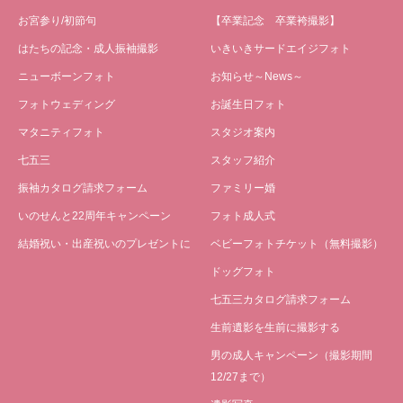
お宮参り/初節句
【卒業記念 卒業袴撮影】
はたちの記念・成人振袖撮影
いきいきサードエイジフォト
ニューボーンフォト
お知らせ～News～
フォトウェディング
お誕生日フォト
マタニティフォト
スタジオ案内
七五三
スタッフ紹介
振袖カタログ請求フォーム
ファミリー婚
いのせんと22周年キャンペーン
フォト成人式
結婚祝い・出産祝いのプレゼントに
ベビーフォトチケット（無料撮影）
ドッグフォト
七五三カタログ請求フォーム
生前遺影を生前に撮影する
男の成人キャンペーン（撮影期間
12/27まで）