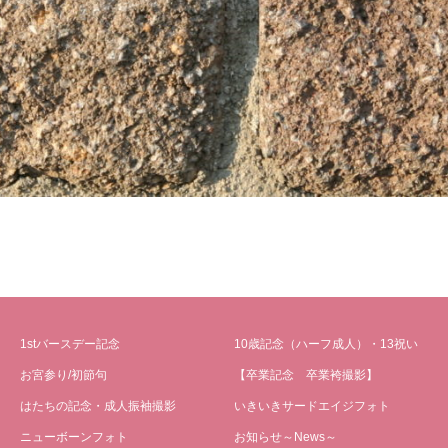
1stバースデー記念
10歳記念（ハーフ成人）・13祝い
お宮参り/初節句
【卒業記念 卒業袴撮影】
はたちの記念・成人振袖撮影
いきいきサードエイジフォト
ニューボーンフォト
お知らせ～News～