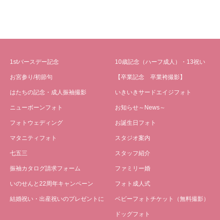
1stバースデー記念
10歳記念（ハーフ成人）・13祝い
お宮参り/初節句
【卒業記念 卒業袴撮影】
はたちの記念・成人振袖撮影
いきいきサードエイジフォト
ニューボーンフォト
お知らせ～News～
フォトウェディング
お誕生日フォト
マタニティフォト
スタジオ案内
七五三
スタッフ紹介
振袖カタログ請求フォーム
ファミリー婚
いのせんと22周年キャンペーン
フォト成人式
結婚祝い・出産祝いのプレゼントに
ベビーフォトチケット（無料撮影）
ドッグフォト