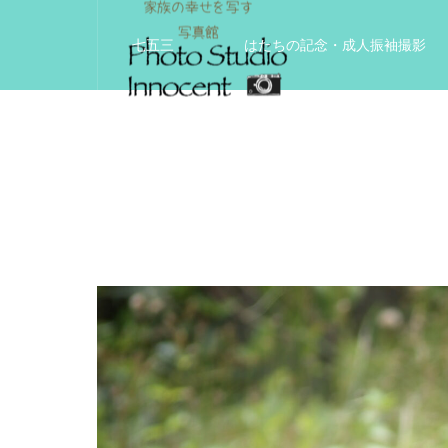
七五三
はたちの記念・成人振袖撮影
入学入園記念
いきいきサードエイジフ