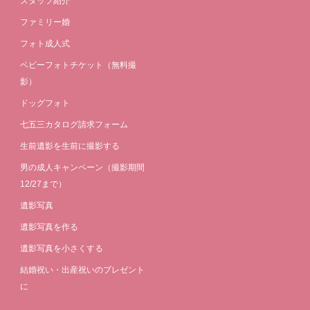
スタッフ紹介
ファミリー婚
フォト成人式
ベビーフォトチケット（無料撮
影）
ドッグフォト
七五三カタログ請求フォーム
生前遺影を生前に撮影する
男の成人キャンペーン（撮影期間
12/27まで）
遺影写真
遺影写真を作る
遺影写真を小さくする
結婚祝い・出産祝いのプレゼント
に