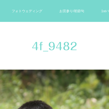
フォトウェディング
お宮参り/初節句
1s
ォト
遺影写真
スタジオ案内
お客様の声
4f_9482