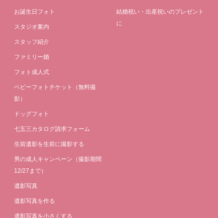
お誕生日フォト
結婚祝い・出産祝いのプレゼント
に
スタジオ案内
スタッフ紹介
ファミリー婚
フォト成人式
ベビーフォトチケット（無料撮
影）
ドッグフォト
七五三カタログ請求フォーム
生前遺影を生前に撮影する
男の成人キャンペーン（撮影期間
12/27まで）
遺影写真
遺影写真を作る
遺影写真を小さくする