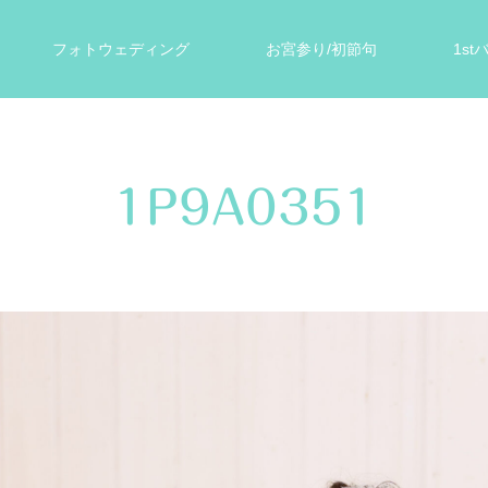
フォトウェディング
お宮参り/初節句
1s
ォト
遺影写真
スタジオ案内
お客様の声
1P9A0351