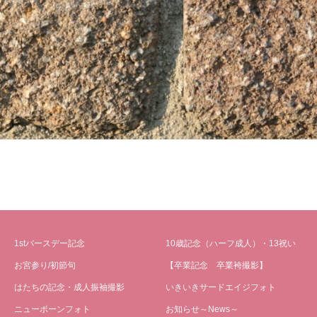
1stバースデー記念
10歳記念（ハーフ成人）・13祝い
お宮参り/初節句
【卒業記念 卒業袴撮影】
はたちの記念・成人振袖撮影
いきいきサードエイジフォト
ニューボーンフォト
お知らせ～News～