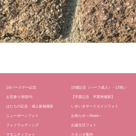
1stバースデー記念
10歳記念（ハーフ成人）・13祝い
お宮参り/初節句
【卒業記念 卒業袴撮影】
はたちの記念・成人振袖撮影
いきいきサードエイジフォト
ニューボーンフォト
お知らせ～News～
フォトウェディング
お誕生日フォト
マタニティフォト
スタジオ案内