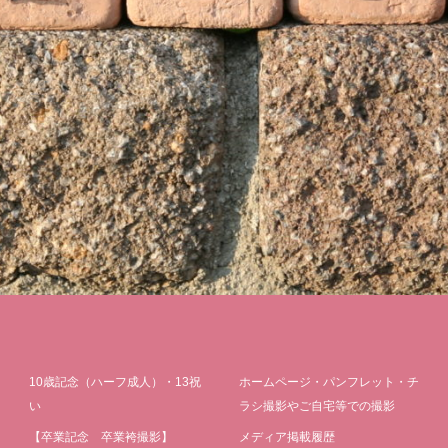
10歳記念（ハーフ成人）・13祝
ホームページ・パンフレット・チ
い
ラシ撮影やご自宅等での撮影
【卒業記念 卒業袴撮影】
メディア掲載履歴