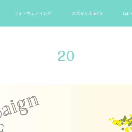
フォトウェディング
お宮参り/初節句
1s
ォト
遺影写真
スタジオ案内
お客様の声
20