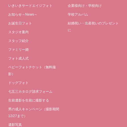
いきいきサードエイジフォト
企業様向け・学校向け
お知らせ～News～
学校アルバム
お誕生日フォト
結婚祝い・出産祝いのプレゼント
に
スタジオ案内
スタッフ紹介
ファミリー婚
フォト成人式
ベビーフォトチケット（無料撮
影）
ドッグフォト
七五三カタログ請求フォーム
生前遺影を生前に撮影する
男の成人キャンペーン（撮影期間
12/27まで）
遺影写真