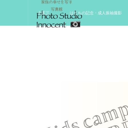
七五三
はたちの記念・成人振袖撮影
入学入園記念
いきいきサードエイジフ