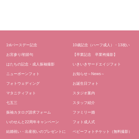
1stバースデー記念
10歳記念（ハーフ成人）・13祝い
お宮参り/初節句
【卒業記念 卒業袴撮影】
はたちの記念・成人振袖撮影
いきいきサードエイジフォト
ニューボーンフォト
お知らせ～News～
フォトウェディング
お誕生日フォト
マタニティフォト
スタジオ案内
七五三
スタッフ紹介
振袖カタログ請求フォーム
ファミリー婚
いのせんと22周年キャンペーン
フォト成人式
結婚祝い・出産祝いのプレゼントに
ベビーフォトチケット（無料撮影）