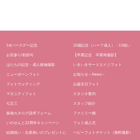
1stバースデー記念
10歳記念（ハーフ成人）・13祝い
お宮参り/初節句
【卒業記念 卒業袴撮影】
はたちの記念・成人振袖撮影
いきいきサードエイジフォト
ニューボーンフォト
お知らせ～News～
フォトウェディング
お誕生日フォト
マタニティフォト
スタジオ案内
七五三
スタッフ紹介
振袖カタログ請求フォーム
ファミリー婚
いのせんと22周年キャンペーン
フォト成人式
結婚祝い・出産祝いのプレゼントに
ベビーフォトチケット（無料撮影）