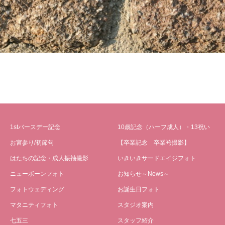
1stバースデー記念
10歳記念（ハーフ成人）・13祝い
お宮参り/初節句
【卒業記念 卒業袴撮影】
はたちの記念・成人振袖撮影
いきいきサードエイジフォト
ニューボーンフォト
お知らせ～News～
フォトウェディング
お誕生日フォト
マタニティフォト
スタジオ案内
七五三
スタッフ紹介