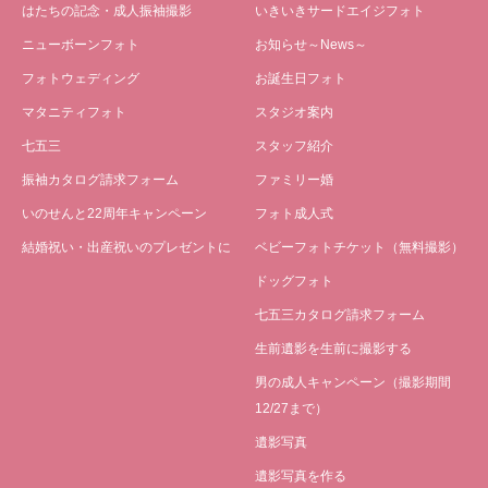
はたちの記念・成人振袖撮影
いきいきサードエイジフォト
ニューボーンフォト
お知らせ～News～
フォトウェディング
お誕生日フォト
マタニティフォト
スタジオ案内
七五三
スタッフ紹介
振袖カタログ請求フォーム
ファミリー婚
いのせんと22周年キャンペーン
フォト成人式
結婚祝い・出産祝いのプレゼントに
ベビーフォトチケット（無料撮影）
ドッグフォト
七五三カタログ請求フォーム
生前遺影を生前に撮影する
男の成人キャンペーン（撮影期間
12/27まで）
遺影写真
遺影写真を作る