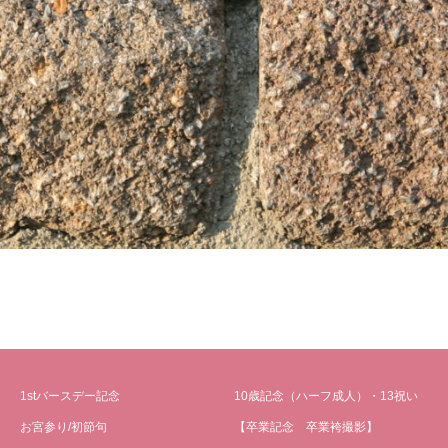
1stバースデー記念
10歳記念（ハーフ成人）・13祝い
お宮参り/初節句
【卒業記念 卒業袴撮影】