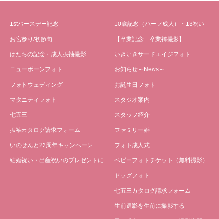
1stバースデー記念
10歳記念（ハーフ成人）・13祝い
お宮参り/初節句
【卒業記念 卒業袴撮影】
はたちの記念・成人振袖撮影
いきいきサードエイジフォト
ニューボーンフォト
お知らせ～News～
フォトウェディング
お誕生日フォト
マタニティフォト
スタジオ案内
七五三
スタッフ紹介
振袖カタログ請求フォーム
ファミリー婚
いのせんと22周年キャンペーン
フォト成人式
結婚祝い・出産祝いのプレゼントに
ベビーフォトチケット（無料撮影）
ドッグフォト
七五三カタログ請求フォーム
生前遺影を生前に撮影する