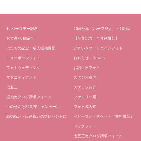
1stバースデー記念
10歳記念（ハーフ成人）・13祝い
お宮参り/初節句
【卒業記念 卒業袴撮影】
はたちの記念・成人振袖撮影
いきいきサードエイジフォト
ニューボーンフォト
お知らせ～News～
フォトウェディング
お誕生日フォト
マタニティフォト
スタジオ案内
七五三
スタッフ紹介
振袖カタログ請求フォーム
ファミリー婚
いのせんと22周年キャンペーン
フォト成人式
結婚祝い・出産祝いのプレゼントに
ベビーフォトチケット（無料撮影）
ドッグフォト
七五三カタログ請求フォーム