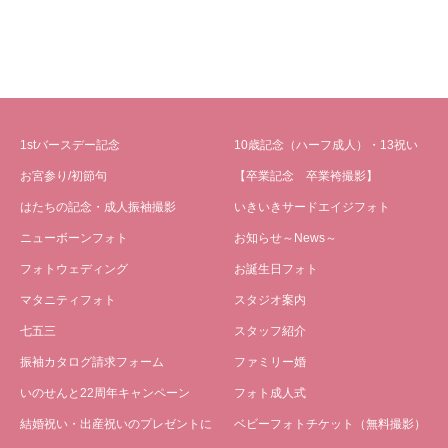
1stバースデー記念
10歳記念（ハーフ成人）・13祝い
お宮参り/初節句
【卒業記念 卒業袴撮影】
はたちの記念・成人振袖撮影
いきいきサードエイジフォト
ニューボーンフォト
お知らせ～News～
フォトウェディング
お誕生日フォト
マタニティフォト
スタジオ案内
七五三
スタッフ紹介
振袖カタログ請求フォーム
ファミリー婚
いのせんと22周年キャンペーン
フォト成人式
結婚祝い・出産祝いのプレゼントに
ベビーフォトチケット（無料撮影）