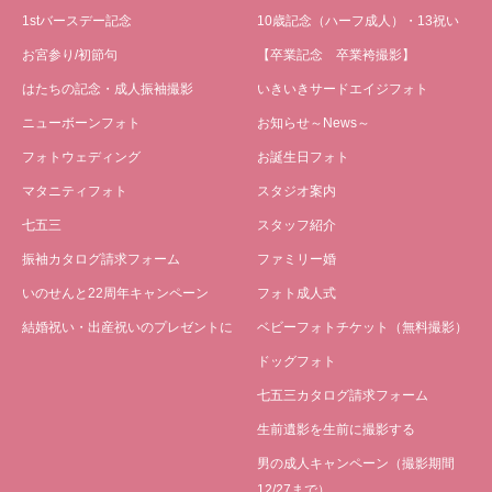
1stバースデー記念
10歳記念（ハーフ成人）・13祝い
お宮参り/初節句
【卒業記念 卒業袴撮影】
はたちの記念・成人振袖撮影
いきいきサードエイジフォト
ニューボーンフォト
お知らせ～News～
フォトウェディング
お誕生日フォト
マタニティフォト
スタジオ案内
七五三
スタッフ紹介
振袖カタログ請求フォーム
ファミリー婚
いのせんと22周年キャンペーン
フォト成人式
結婚祝い・出産祝いのプレゼントに
ベビーフォトチケット（無料撮影）
ドッグフォト
七五三カタログ請求フォーム
生前遺影を生前に撮影する
男の成人キャンペーン（撮影期間
12/27まで）