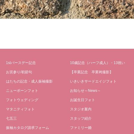
1stバースデー記念
10歳記念（ハーフ成人）・13祝い
お宮参り/初節句
【卒業記念 卒業袴撮影】
はたちの記念・成人振袖撮影
いきいきサードエイジフォト
ニューボーンフォト
お知らせ～News～
フォトウェディング
お誕生日フォト
マタニティフォト
スタジオ案内
七五三
スタッフ紹介
振袖カタログ請求フォーム
ファミリー婚