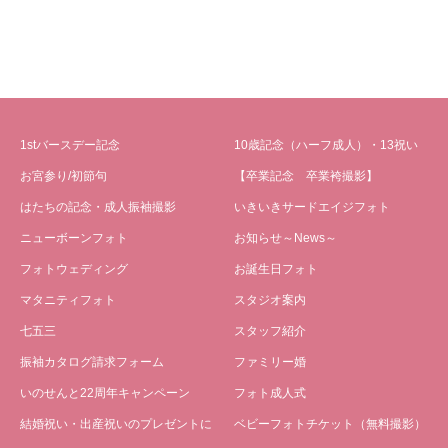
1stバースデー記念
10歳記念（ハーフ成人）・13祝い
お宮参り/初節句
【卒業記念 卒業袴撮影】
はたちの記念・成人振袖撮影
いきいきサードエイジフォト
ニューボーンフォト
お知らせ～News～
フォトウェディング
お誕生日フォト
マタニティフォト
スタジオ案内
七五三
スタッフ紹介
振袖カタログ請求フォーム
ファミリー婚
いのせんと22周年キャンペーン
フォト成人式
結婚祝い・出産祝いのプレゼントに
ベビーフォトチケット（無料撮影）