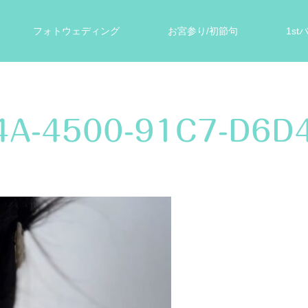
フォトウェディング
お宮参り/初節句
1s
ォト
遺影写真
スタジオ案内
お客様の声
4A-4500-91C7-D6D4