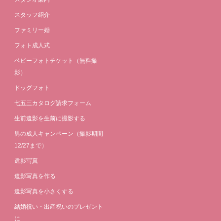
スタッフ紹介
ファミリー婚
フォト成人式
ベビーフォトチケット（無料撮
影）
ドッグフォト
七五三カタログ請求フォーム
生前遺影を生前に撮影する
男の成人キャンペーン（撮影期間
12/27まで）
遺影写真
遺影写真を作る
遺影写真を小さくする
結婚祝い・出産祝いのプレゼント
に