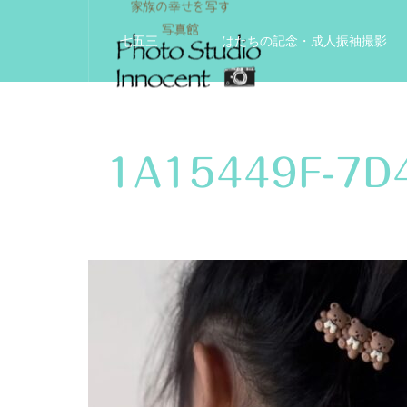
七五三
はたちの記念・成人振袖撮影
入学入園記念
いきいきサードエイジフ
1A15449F-7D