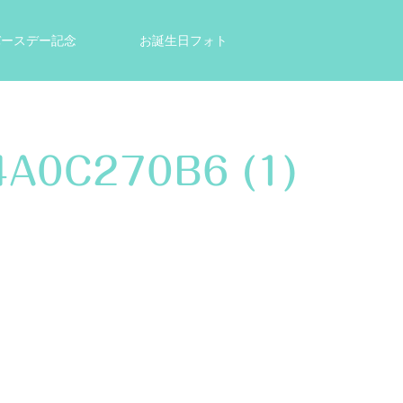
tバースデー記念
お誕生日フォト
結婚祝い・出産祝いのプレゼントに
A0C270B6 (1)