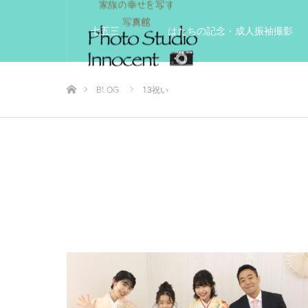
七五三
はたちの記念・成人振袖撮影
ホーム
BLOG
13祝い
入学入園記念
いきいきサードエイジフ