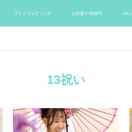
フォトウェディング
お宮参り/初節句
1s
ォト
遺影写真
スタジオ案内
お客様の声
13祝い