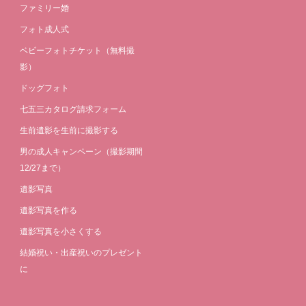
ファミリー婚
フォト成人式
ベビーフォトチケット（無料撮
影）
ドッグフォト
七五三カタログ請求フォーム
生前遺影を生前に撮影する
男の成人キャンペーン（撮影期間
12/27まで）
遺影写真
遺影写真を作る
遺影写真を小さくする
結婚祝い・出産祝いのプレゼント
に