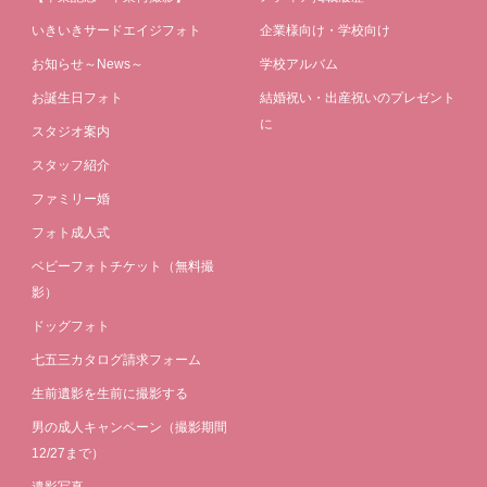
いきいきサードエイジフォト
企業様向け・学校向け
お知らせ～News～
学校アルバム
お誕生日フォト
結婚祝い・出産祝いのプレゼント
に
スタジオ案内
スタッフ紹介
ファミリー婚
フォト成人式
ベビーフォトチケット（無料撮
影）
ドッグフォト
七五三カタログ請求フォーム
生前遺影を生前に撮影する
男の成人キャンペーン（撮影期間
12/27まで）