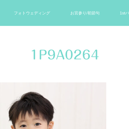
フォトウェディング
お宮参り/初節句
1s
ォト
遺影写真
スタジオ案内
お客様の声
1P9A0264