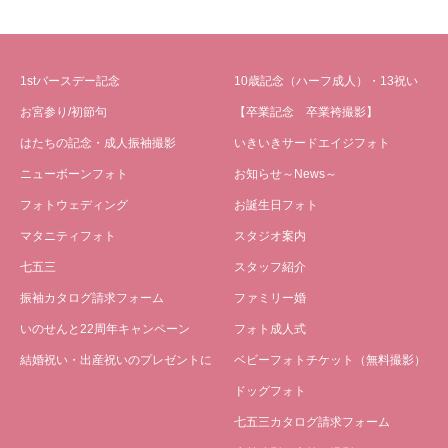
1stバースデー記念
10歳記念（ハーフ成人）・13祝い
お宮参り/初節句
【卒業記念 卒業袴撮影】
はたちの記念・成人振袖撮影
いきいきサードエイジフォト
ニューボーンフォト
お知らせ～News～
フォトウェディング
お誕生日フォト
マタニティフォト
スタジオ案内
七五三
スタッフ紹介
振袖カタログ請求フォーム
ファミリー婚
いのせんと22周年キャンペーン
フォト成人式
結婚祝い・出産祝いのプレゼントに
ベビーフォトチケット（無料撮影）
ドッグフォト
七五三カタログ請求フォーム