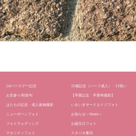
1stバースデー記念
10歳記念（ハーフ成人）・13祝い
お宮参り/初節句
【卒業記念 卒業袴撮影】
はたちの記念・成人振袖撮影
いきいきサードエイジフォト
ニューボーンフォト
お知らせ～News～
フォトウェディング
お誕生日フォト
マタニティフォト
スタジオ案内