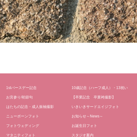
1stバースデー記念
10歳記念（ハーフ成人）・13祝い
お宮参り/初節句
【卒業記念 卒業袴撮影】
はたちの記念・成人振袖撮影
いきいきサードエイジフォト
ニューボーンフォト
お知らせ～News～
フォトウェディング
お誕生日フォト
マタニティフォト
スタジオ案内