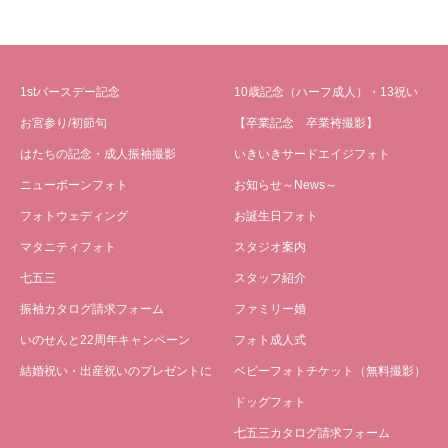
1stバースデー記念
10歳記念（ハーフ成人）・13祝い
お宮参り/初節句
【卒業記念 卒業袴撮影】
はたちの記念・成人振袖撮影
いきいきサードエイジフォト
ニューボーンフォト
お知らせ～News～
フォトウェディング
お誕生日フォト
マタニティフォト
スタジオ案内
七五三
スタッフ紹介
振袖カタログ請求フォーム
ファミリー婚
いのせんと22周年キャンペーン
フォト成人式
結婚祝い・出産祝いのプレゼントに
ベビーフォトチケット（無料撮影）
ドッグフォト
七五三カタログ請求フォーム